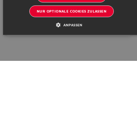
cm³/rev
bar
NUR OPTIONALE COOKIES ZULASSEN
Datenblatt
AS170
Konfigurieren
ANPASSEN
Technische Informationen
Kataloge und Broschüren
Bleiben Sie informiert über Atos
Anmeldung zum Newsletter
Headquarters - Italy Via Alla Piana, 57 21018 Sesto Calende - VA
| VAT 00778630152 | info@atos.com
Datenschutzbestimmungen
Cookies-Politik