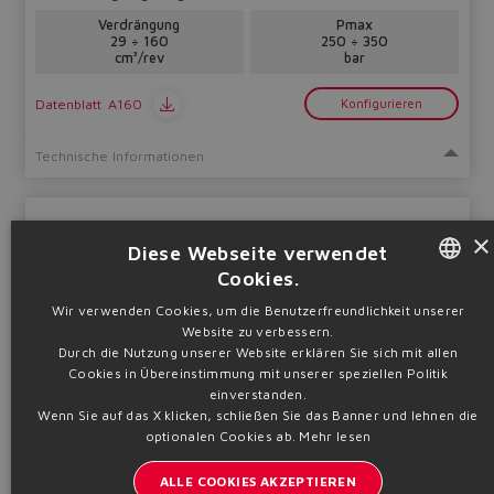
Verdrängung
Pmax
29 ÷ 160
250 ÷ 350
cm³/rev
bar
Datenblatt
A160
Konfigurieren
Technische Informationen
PVPC Proportionalregelungen
×
Diese Webseite verwendet
Variable Verstellung
Cookies.
ENGLISH
Wir verwenden Cookies, um die Benutzerfreundlichkeit unserer
Website zu verbessern.
ITALIAN
Durch die Nutzung unserer Website erklären Sie sich mit allen
Cookies in Übereinstimmung mit unserer speziellen Politik
GERMAN
einverstanden.
Wenn Sie auf das X klicken, schließen Sie das Banner und lehnen die
SPANISH
Axialkolbenpumpen mit hochdynamischer Proportionaldruck-,
optionalen Cookies ab.
Mehr lesen
Durchfluss- oder p/Q-Regelung
FRENCH
Verdrängung
Pmax
ALLE COOKIES AKZEPTIEREN
29 ÷ 160
250 ÷ 350
CHINESE