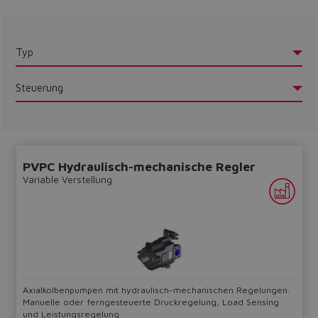
Do you want to leave the
configurator?
The running selection will be
Typ
lost.
Steuerung
Yes
No
PVPC Hydraulisch-mechanische Regler
Variable Verstellung
Axialkolbenpumpen mit hydraulisch-mechanischen Regelungen.
Manuelle oder ferngesteuerte Druckregelung, Load Sensing
und Leistungsregelung