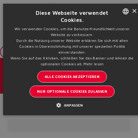
×
Add to Trolley
Diese Webseite verwendet
Cookies.
ENGLISH
Wir verwenden Cookies, um die Benutzerfreundlichkeit unserer
Website zu verbessern.
ITALIAN
Durch die Nutzung unserer Website erklären Sie sich mit allen
Cookies in Übereinstimmung mit unserer speziellen Politik
GERMAN
Login
einverstanden.
Wenn Sie auf das X klicken, schließen Sie das Banner und lehnen die
SPANISH
optionalen Cookies ab.
Mehr lesen
Kataloge und Broschüren
FRENCH
ALLE COOKIES AKZEPTIEREN
CHINESE
Bleiben Sie informiert über Atos
NUR OPTIONALE COOKIES ZULASSEN
Anmeldung zum Newsletter
Product Code
ANPASSEN
Headquarters - Italy Via Alla Piana, 57 21018 Sesto Calende - VA |
VAT 00778630152 | info@atos.com
Datenschutzbestimmungen
Cookies-Politik
Geschäftsbedingungen
Whistleblowing
Sitemap