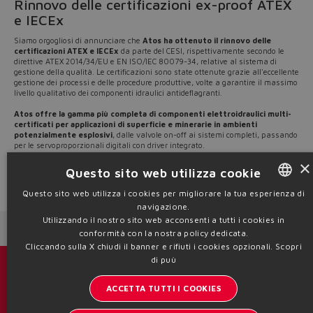
Rinnovo delle certificazioni ex-proof ATEX
e IECEx
Siamo orgogliosi di annunciare che
Atos ha ottenuto il rinnovo delle
certificazioni ATEX e IECEx
da parte del CESI, rispettivamente secondo le
direttive ATEX 2014/34/EU e EN ISO/IEC 80079-34, relative al sistema di
gestione della qualità. Le certificazioni sono state ottenute grazie all'eccellente
gestione dei processi e delle procedure produttive, volte a garantire il massimo
livello qualitativo dei componenti idraulici antideflagranti.
Atos offre la gamma più completa di componenti elettroidraulici multi-
certificati per applicazioni di superficie e minerarie in ambienti
potenzialmente esplosivi
, dalle valvole on-off ai sistemi completi, passando
per le servoproporzionali digitali con driver integrato.
×
Scopri la nostra gamma antideflagrante sul sito
www.atos.com
Questo sito web utilizza cookie
Source: NW22-39
Questo sito web utilizza i cookies per migliorare la tua esperienza di
navigazione.
ENGLISH
Utilizzando il nostro sito web acconsenti a tutti i cookies in
Next News
Previous News
ITALIAN
conformità con la nostra policy dedicata.
Cliccando sulla X chiudi il banner e rifiuti i cookies opzionali.
Scopri
GERMAN
di puù
Cataloghi & brochure
SPANISH
ACCETTA TUTTI I COOKIES
Resta aggiornato sul mondo Atos
FRENCH