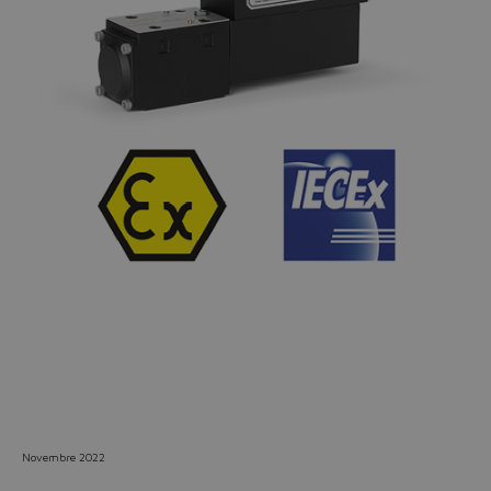
Do you want to leave the
configurator?
The running selection will be
lost.
Yes
No
Novembre 2022