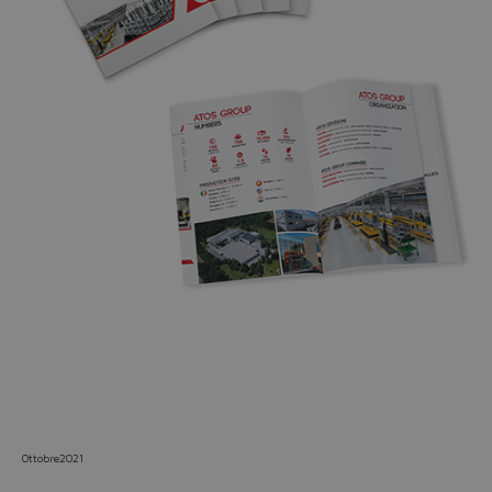
Do you want to leave the
configurator?
The running selection will be
lost.
Yes
No
Ottobre2021