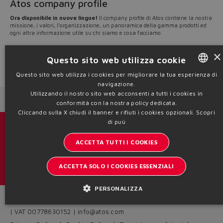
Atos company profile
Ora disponibile in nuove lingue!
Il company profile di Atos contiene la nostra
missione, i valori, l’organizzazione, un panoramica della gamma prodotti ed
ogni altra informazione utile su chi siamo e cosa facciamo.
​​​​​​​Scarica ora il TCP in
tedesco
,
spagnolo
,
francese
e
russo
o richiedi le tue
×
copie
marketing@atos.com
Questo sito web utilizza cookie
Source: NW21-25
Questo sito web utilizza i cookies per migliorare la tua esperienza di
navigazione.
ENGLISH
Utilizzando il nostro sito web acconsenti a tutti i cookies in
Next News
Previous News
ITALIAN
conformità con la nostra policy dedicata.
Cliccando sulla X chiudi il banner e rifiuti i cookies opzionali.
Scopri
GERMAN
di puù
Cataloghi & brochure
SPANISH
ACCETTA TUTTI I COOKIES
Resta aggiornato sul mondo Atos
FRENCH
ACCETTA SOLO I COOKIES ESSENZIALI
Iscrizione newsletter
CHINESE
PERSONALIZZA
Headquarters - Italy Via Alla Piana, 57 21018 Sesto Calende - VA
| VAT 00778630152 | info@atos.com