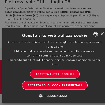
Elettrovalvole DHL – taglia 06
A partire da Aprile l’adattatore Bluetooth sarà disponibile con le
nuove
estensioni di certificato valide per la Cina (SRRC), il Giappone (MIC),
l’India (BIS) e la Corea (KC)
oltre a quelle già disponibili per l’Europa (RED), gli
USA (FCC) e il Canada (ISED).
Ricordiamo che gli adattatori Bluetooth sono un’alternativa alla connessione
tramite cavo USB per proporzionali digitali che permette la comunicazione
wireless tra PC e valvole digitali.
×
Per ulteriori informazioni consulta la tabella tecnica
GS500
.
Questo sito web utilizza cookie
Source: NW20-19
Questo sito web utilizza i cookies per migliorare la tua esperienza di
navigazione.
ENGLISH
Utilizzando il nostro sito web acconsenti a tutti i cookies in
Next News
Previous News
ITALIAN
conformità con la nostra policy dedicata.
Cliccando sulla X chiudi il banner e rifiuti i cookies opzionali.
Scopri
GERMAN
di puù
Cataloghi & brochure
SPANISH
ACCETTA TUTTI I COOKIES
Resta aggiornato sul mondo Atos
FRENCH
ACCETTA SOLO I COOKIES ESSENZIALI
Iscrizione newsletter
CHINESE
PERSONALIZZA
Headquarters - Italy Via Alla Piana, 57 21018 Sesto Calende - VA