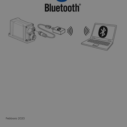
Do you want to leave the
configurator?
The running selection will be
lost.
Yes
No
Febbraio 2020