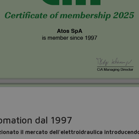
Do you want to leave the configurator?
The running selection will be lost.
Yes
No
omation dal 1997
ionato il mercato dell'elettroidraulica introducendo