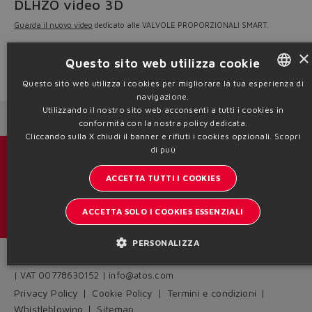
DLHZO video 3D
Guarda il nuovo video
dedicato alle VALVOLE PROPORZIONALI SMART.
The Smart Electrohydraulics: soluzioni avanzate, semplici da installare e
×
utilizzare.
Questo sito web utilizza cookie
Source: NW22-25
Questo sito web utilizza i cookies per migliorare la tua esperienza di
navigazione.
ENGLISH
Utilizzando il nostro sito web acconsenti a tutti i cookies in
Next News
Previous News
ITALIAN
conformità con la nostra policy dedicata.
Cliccando sulla X chiudi il banner e rifiuti i cookies opzionali.
Scopri
GERMAN
di puù
Cataloghi & brochure
SPANISH
ACCETTA TUTTI I COOKIES
Resta aggiornato sul mondo Atos
FRENCH
ACCETTA SOLO I COOKIES ESSENZIALI
Iscrizione newsletter
CHINESE
PERSONALIZZA
Headquarters - Italy Via Alla Piana, 57 21018 Sesto Calende - VA
| VAT 00778630152 | info@atos.com
Privacy Policy
Cookie Policy
Termini e condizioni
Whistleblowing
Sitemap