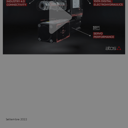
Do you want to leave the
configurator?
The running selection will be
lost.
Yes
No
Settembre 2022