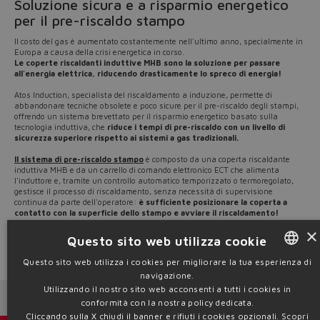
Soluzione sicura e a risparmio energetico
per il pre-riscaldo stampo
Il costo del gas è aumentato costantemente nell'ultimo anno, specialmente in
Europa a causa della crisi energetica in corso.
Le coperte riscaldanti induttive MHB sono la soluzione per passare
all'energia elettrica, riducendo drasticamente lo spreco di energia!
Atos Induction, specialista del riscaldamento a induzione, permette di
abbandonare tecniche obsolete e poco sicure per il pre-riscaldo degli stampi,
offrendo un sistema brevettato per il risparmio energetico basato sulla
tecnologia induttiva, che
riduce i tempi di pre-riscaldo con un livello di
sicurezza superiore rispetto ai sistemi a gas tradizionali.
Il sistema di pre-riscaldo stampo
è composto da una coperta riscaldante
induttiva MHB e da un carrello di comando elettronico ECT che alimenta
l'induttore e, tramite un controllo automatico temporizzato o termoregolato,
gestisce il processo di riscaldamento, senza necessità di supervisione
continua da parte dell'operatore:
è sufficiente posizionare la coperta a
contatto con la superficie dello stampo e avviare il riscaldamento!
×
Scopri le soluzioni Atos Induction su
www.atosinduction.com
Questo sito web utilizza cookie
Source: NW22-22
Questo sito web utilizza i cookies per migliorare la tua esperienza di
navigazione.
ENGLISH
Utilizzando il nostro sito web acconsenti a tutti i cookies in
Next News
Previous News
ITALIAN
conformità con la nostra policy dedicata.
Cliccando sulla X chiudi il banner e rifiuti i cookies opzionali.
Scopri