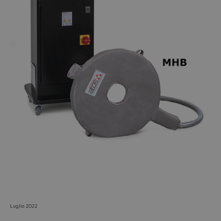
Do you want to leave the
configurator?
The running selection will be
lost.
Yes
No
Luglio 2022