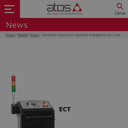
Cerca
News
Home
Media
News
Soluzione sicura e a risparmio energetico per il pre-ri