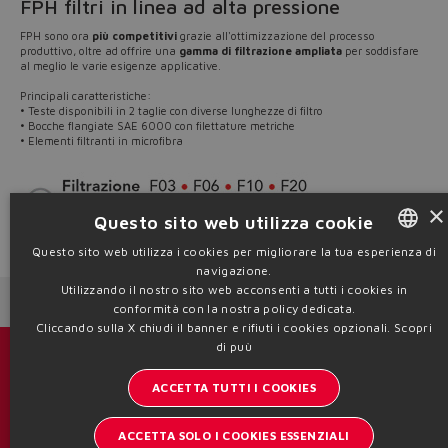
FPH filtri in linea ad alta pressione
FPH sono ora
più competitivi
grazie all'ottimizzazione del processo
produttivo, oltre ad offrire una
gamma di filtrazione ampliata
per soddisfare
al meglio le varie esigenze applicative.
Principali caratteristiche:
• Teste disponibili in 2 taglie con diverse lunghezze di filtro
• Bocche flangiate SAE 6000 con filettature metriche
​​​​​​​• Elementi filtranti in microfibra
×
Questo sito web utilizza cookie
Source: NW21-18
Questo sito web utilizza i cookies per migliorare la tua esperienza di
navigazione.
ENGLISH
Utilizzando il nostro sito web acconsenti a tutti i cookies in
Next News
Previous News
ITALIAN
conformità con la nostra policy dedicata.
Cliccando sulla X chiudi il banner e rifiuti i cookies opzionali.
Scopri
GERMAN
di puù
Cataloghi & brochure
SPANISH
ACCETTA TUTTI I COOKIES
Resta aggiornato sul mondo Atos
FRENCH
ACCETTA SOLO I COOKIES ESSENZIALI
Iscrizione newsletter
CHINESE