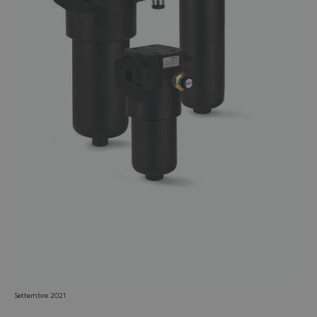
Do you want to leave the
configurator?
The running selection will be
lost.
Yes
No
Settembre 2021