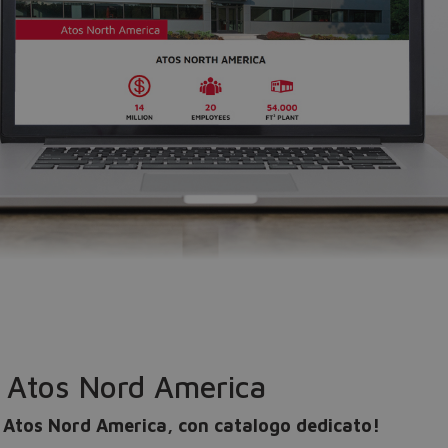
Do you want to leave the configurator?
The running selection will be lost.
Yes
No
 Atos Nord America
di Atos Nord America, con catalogo dedicato!