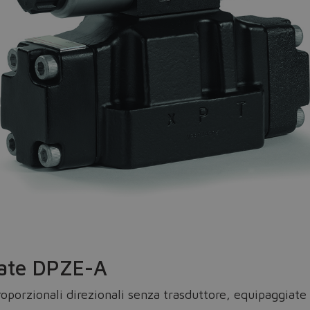
Do you want to leave the configurator?
The running selection will be lost.
Yes
No
tate DPZE-A
oporzionali direzionali senza trasduttore, equipaggiate 