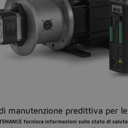
Do you want to leave the configurator?
The running selection will be lost.
Yes
No
 di manutenzione predittiva per 
NANCE fornisce informazioni sullo stato di salut