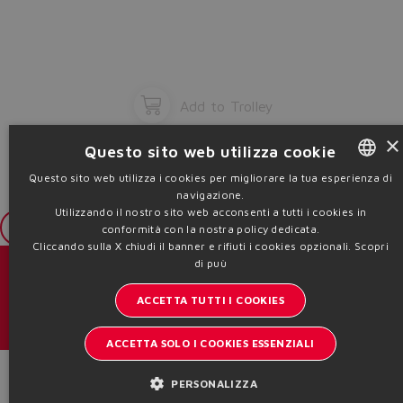
Add to Trolley
×
Questo sito web utilizza cookie
Questo sito web utilizza i cookies per migliorare la tua esperienza di
navigazione.
ENGLISH
Utilizzando il nostro sito web acconsenti a tutti i cookies in
ITALIAN
Login
conformità con la nostra policy dedicata.
Cliccando sulla X chiudi il banner e rifiuti i cookies opzionali.
Scopri
GERMAN
di puù
Cataloghi & brochure
SPANISH
ACCETTA TUTTI I COOKIES
Resta aggiornato sul mondo Atos
FRENCH
ACCETTA SOLO I COOKIES ESSENZIALI
Iscrizione newsletter
CHINESE
Product Code
PERSONALIZZA
Headquarters - Italy Via Alla Piana, 57 21018 Sesto Calende - VA |