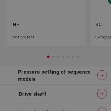
NP
BC
Not present
CANope
Pressure setting of sequence
module
Drive shaft
Do you want to leave the
configurator?