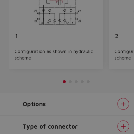
1
2
Configuration as shown in hydraulic
Configur
scheme
scheme
Options
Do you want to leave the
configurator?
Type of connector
The running selection will be