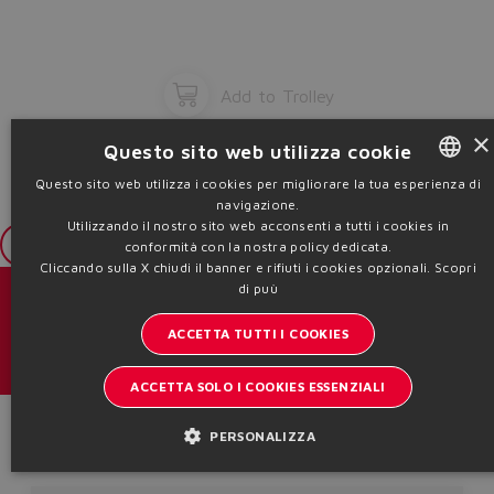
Add to Trolley
×
Questo sito web utilizza cookie
Questo sito web utilizza i cookies per migliorare la tua esperienza di
navigazione.
ENGLISH
Utilizzando il nostro sito web acconsenti a tutti i cookies in
ITALIAN
Login
conformità con la nostra policy dedicata.
Cliccando sulla X chiudi il banner e rifiuti i cookies opzionali.
Scopri
GERMAN
di puù
Cataloghi & brochure
SPANISH
ACCETTA TUTTI I COOKIES
Resta aggiornato sul mondo Atos
FRENCH
ACCETTA SOLO I COOKIES ESSENZIALI
Iscrizione newsletter
CHINESE
Product Code
PERSONALIZZA
Headquarters - Italy Via Alla Piana, 57 21018 Sesto Calende - VA |
VAT 00778630152 | info@atos.com