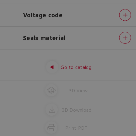
lost.
Voltage code
Yes
No
Seals material
Configuration
Options
Type
of
Go to catalog
connector
Voltage
code
Seals
material
3D View
3D Download
Print PDF