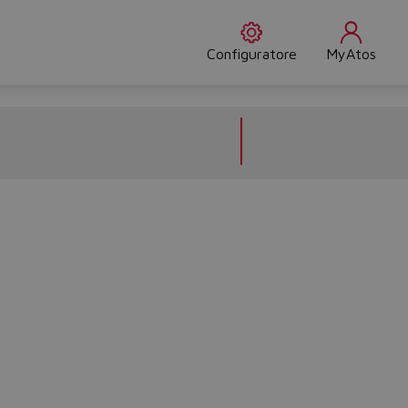
Configuratore
MyAtos
Do you want to leave the configurator?