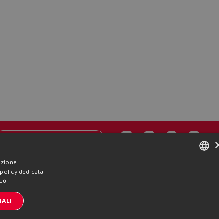
Iscrizione newsletter
azione.
kie Policy
Termini e condizioni
Whistleblowing
Sitemap
ENGLISH
 policy dedicata.
puù
ITALIAN
IALI
GERMAN