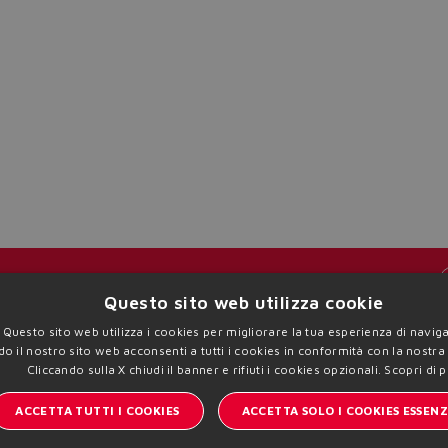
The running selection will be lost.
Yes
No
Resta aggiornato sul mondo Atos
Questo sito web utilizza cookie
Questo sito web utilizza i cookies per migliorare la tua esperienza di navig
A | VAT 00778630152 | info@atos.com
Privacy Policy
Coo
do il nostro sito web acconsenti a tutti i cookies in conformità con la nostra
Cliccando sulla X chiudi il banner e rifiuti i cookies opzionali.
Scopri di 
ACCETTA TUTTI I COOKIES
ACCETTA SOLO I COOKIES ESSENZ