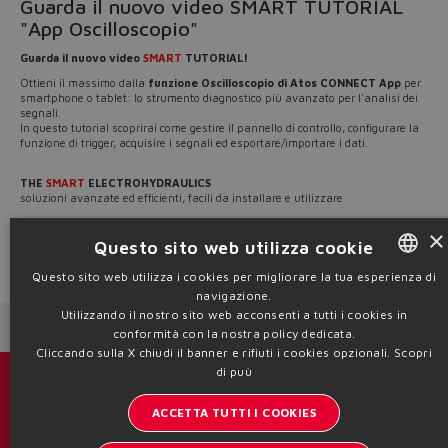
Guarda il nuovo video SMART TUTORIAL
"App Oscilloscopio"
Guarda il nuovo video
SMART
TUTORIAL!
Ottieni il massimo dalla
funzione Oscilloscopio di Atos CONNECT App
per
smartphone o tablet: lo strumento diagnostico più avanzato per l'analisi dei
segnali.
In questo tutorial scoprirai come gestire il pannello di controllo, configurare la
funzione di trigger, acquisire i segnali ed esportare/importare i dati.
THE
SMART
ELECTROHYDRAULICS
soluzioni avanzate ed efficienti, facili da installare e utilizzare
×
Scopri la nostra gamma su
www.atos.com
Questo sito web utilizza cookie
Source: NW26-177
Questo sito web utilizza i cookies per migliorare la tua esperienza di
navigazione.
ENGLISH
Utilizzando il nostro sito web acconsenti a tutti i cookies in
Next News
Previous News
ITALIAN
conformità con la nostra policy dedicata.
Cliccando sulla X chiudi il banner e rifiuti i cookies opzionali.
Scopri
GERMAN
di puù
Cataloghi & brochure
SPANISH
ACCETTA TUTTI I COOKIES
Resta aggiornato sul mondo Atos
FRENCH