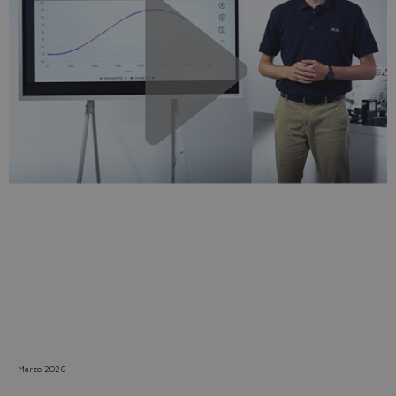
Do you want to leave the
configurator?
The running selection will be
lost.
Yes
No
Marzo 2026