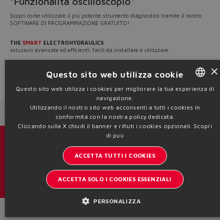
"Funzionalità oscilloscopio"
Scopri come utilizzare il più potente strumento diagnostico tramite il nostro
SOFTWARE DI PROGRAMMAZIONE GRATUITO!
THE
SMART
ELECTROHYDRAULICS
soluzioni avanzate ed efficienti, facili da installare e utilizzare
×
Scopri la nostra gamma su
www.atos.com
.
Questo sito web utilizza cookie
Source: NW24-130
Questo sito web utilizza i cookies per migliorare la tua esperienza di
navigazione.
ENGLISH
Utilizzando il nostro sito web acconsenti a tutti i cookies in
Next News
Previous News
ITALIAN
conformità con la nostra policy dedicata.
Cliccando sulla X chiudi il banner e rifiuti i cookies opzionali.
Scopri
GERMAN
di puù
Cataloghi & brochure
SPANISH
ACCETTA TUTTI I COOKIES
Resta aggiornato sul mondo Atos
FRENCH
ACCETTA SOLO I COOKIES ESSENZIALI
Iscrizione newsletter
CHINESE
PERSONALIZZA
Headquarters - Italy Via Alla Piana, 57 21018 Sesto Calende - VA