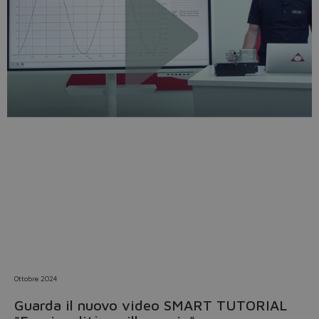
Do you want to leave the
configurator?
The running selection will be
lost.
Yes
No
Ottobre 2024
Guarda il nuovo video SMART TUTORIAL