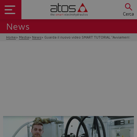
Cerca
News
Home
Media
News
Guarda il nuovo video SMART TUTORIAL "Avviamento del