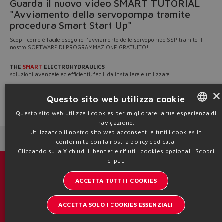
Guarda il nuovo video SMART TUTORIAL
"Avviamento della servopompa tramite
procedura Smart Start Up"
Scopri come è facile eseguire l’avviamento delle servopompe SSP tramite il
nostro SOFTWARE DI PROGRAMMAZIONE GRATUITO!
THE
SMART
ELECTROHYDRAULICS
soluzioni avanzate ed efficienti, facili da installare e utilizzare
×
Scopri la nostra gamma su
www.atos.com
.
Questo sito web utilizza cookie
Source: NW24-126
Questo sito web utilizza i cookies per migliorare la tua esperienza di
navigazione.
ENGLISH
Utilizzando il nostro sito web acconsenti a tutti i cookies in
Next News
Previous News
ITALIAN
conformità con la nostra policy dedicata.
Cliccando sulla X chiudi il banner e rifiuti i cookies opzionali.
Scopri
GERMAN
di puù
Cataloghi & brochure
SPANISH
ACCETTA TUTTI I COOKIES
Resta aggiornato sul mondo Atos
FRENCH
ACCETTA SOLO I COOKIES ESSENZIALI
Iscrizione newsletter
CHINESE