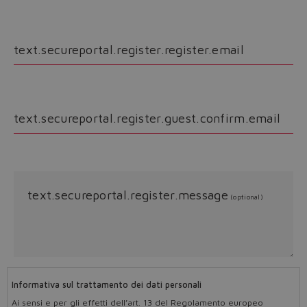
Yes
No
text.secureportal.register.register.email
Conferma indirizzo e-mail
text.secureportal.register.guest.confirm.email
text.secureportal.register.message
(optional)
Informativa sul trattamento dei dati personali
Ai sensi e per gli effetti dell’art. 13 del Regolamento europeo