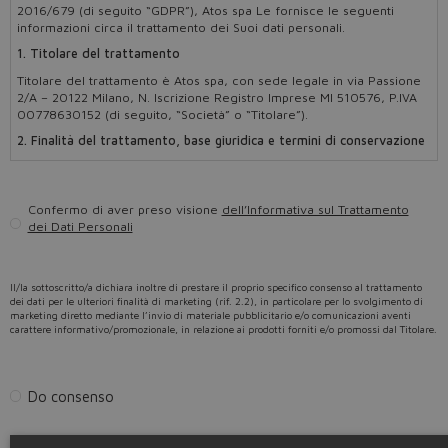
2016/679 (di seguito “GDPR”), Atos spa Le fornisce le seguenti
informazioni circa il trattamento dei Suoi dati personali.
1. Titolare del trattamento
Titolare del trattamento è Atos spa, con sede legale in via Passione
2/A – 20122 Milano, N. Iscrizione Registro Imprese MI 510576, P.IVA
00778630152 (di seguito, “Società” o “Titolare”).
2. Finalità del trattamento, base giuridica e termini di conservazione
I dati personali da Lei forniti mediante il form saranno utilizzati al
2.1
fine di rispondere alle Sue richieste di informazioni.
Il trattamento dei dati personali per tale finalità non necessita del
Confermo di aver preso visione
dell’Informativa sul Trattamento
Suo consenso in quanto la base giuridica è contrattuale. I dati
dei Dati Personali
verranno conservati per il tempo necessario a risponderLe.
Previo Suo consenso, i dati personali da Lei forniti potranno
2.2
essere utilizzati per consentire e gestire la Sua
Il/la sottoscritto/a dichiara inoltre di prestare il proprio specifico consenso al trattamento
iscrizione/registrazione alla newsletter promozionale della Società,
dei dati per le ulteriori finalità di marketing (rif. 2.2), in particolare per lo svolgimento di
pertanto per l’invio di comunicazioni ed offerte promozionali relative
marketing diretto mediante l’invio di materiale pubblicitario e/o comunicazioni aventi
ai prodotti offerti dalla Società e/o segnalazione di eventi quali fiere
carattere informativo/promozionale, in relazione ai prodotti forniti e/o promossi dal Titolare.
e congressi, con modalità automatizzate di contatto (e-mail).
La base giuridica di tale trattamento è il consenso (facoltativo e
revocabile in qualsiasi momento).
Do consenso
In difetto di Suo consenso, i Suoi Dati non saranno trattati per le
finalità di cui al presente paragrafo 2.2. I dati verranno conservati
fino a quando Lei non richieda di revocare il consenso prestato.
Nego consenso