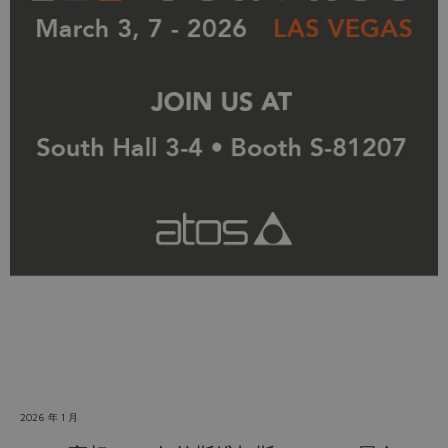
Do you want to leave the
configurator?
The running selection will be
lost.
Yes
No
2026 年 1 月