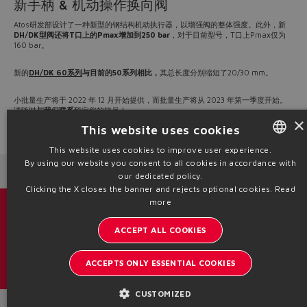
新手柄 & 机动操作换向阀
Atos研发部设计了一种新型的钢结构机动执行器，以增强阀的整体强度。此外，新
DH/DK型阀还将T口上的Pmax增加到250 bar
，对于目前型号，T口上Pmax仅为
160 bar。
新的
DH/DK 60系列
与目前的50系列相比，
其总长度分别缩短了20/30 mm。
小批量生产将于 2022 年 12 月开始提供，而批量生产将从 2023 年第一季度开始。
请随时
与我们联系
预定您的样品！
×
This website uses cookies
Source: NW22-33
This website uses cookies to improve user experience.
By using our website you consent to all cookies in accordance with
ENGLISH
Next News
Previous News
our dedicated policy.
ITALIAN
Clicking the X closes the banner and rejects optional cookies.
Read
more
GERMAN
目录 & 宣传册
ACCEPT ALL COOKIES
SPANISH
了解阿托斯的最新动态
FRENCH
ACCEPTS ONLY ESSENTIAL COOKIES
内部通讯订阅
CHINESE
CUSTOMIZED
Headquarters - Italy Via Alla Piana, 57 21018 Sesto Calende - VA