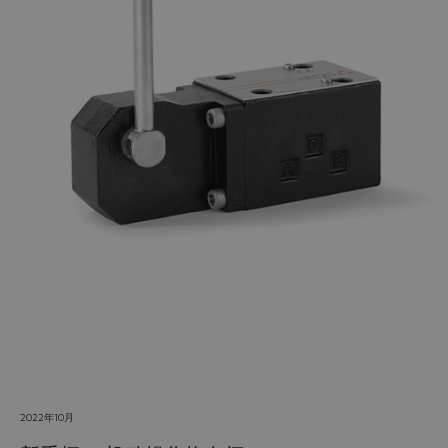
Do you want to leave the
configurator?
The running selection will be
lost.
Yes
No
2022年10月