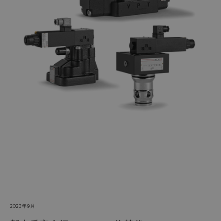
Do you want to leave the
configurator?
The running selection will be
lost.
Yes
No
2023年9月