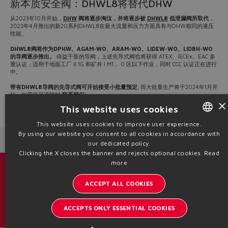
新本质安全阀：DHWL8将替代DHW
从2023年10月开始，
DHW
阀将逐步淘汰，并将逐步被
DHWL8
低泄漏阀所取代
，
2023年4月推出的新20系列DHWL8在最大流量和压力方面具有与DHW相同的液压
性能。
DHWL8阀将作为DPHW、AGAM-WO、ARAM-WO、LIDEW-WO、LIDBH-WO
的导阀逐步推出。
得益于新的导阀，上述先导式阀也将获得 ATEX、IECEx、EAC 多
重认证，适用于地面工厂 II 1G 和矿井 I M1， 0 区以下作业，同时 CCC 认证正在进行
中。
带有DHWL8导阀的先导式阀可开始接受小批量预定
, 而大批量生产将于2024年1月开
始。如需样品请随时
联系我们
!
×
This website uses cookies
Source: NW23-81
This website uses cookies to improve user experience.
By using our website you consent to all cookies in accordance with
ENGLISH
Next News
Previous News
our dedicated policy.
ITALIAN
Clicking the X closes the banner and rejects optional cookies.
Read
more
GERMAN
目录 & 宣传册
ACCEPT ALL COOKIES
SPANISH
了解阿托斯的最新动态
FRENCH
ACCEPTS ONLY ESSENTIAL COOKIES
内部通讯订阅
CHINESE