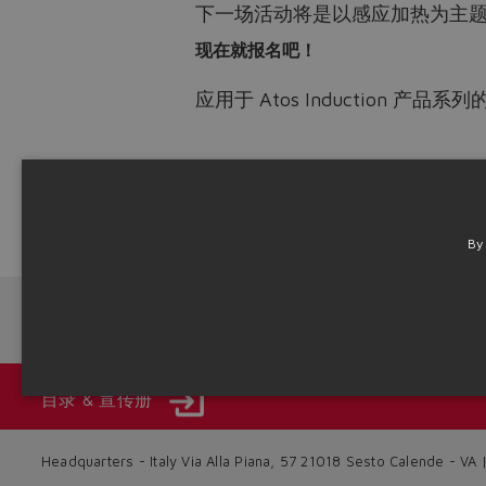
下一场活动将是以感应加热为主题的技
现在就报名吧！
应用于 Atos Induction 产品系列
请立即登录
Atos Smart Days
进
Source: NW22-30
By
Next News
目录 & 宣传册
Headquarters - Italy Via Alla Piana, 57 21018 Sesto Calende - V