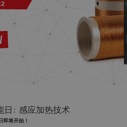
Do you want to leave the configurator?
The running selection will be lost.
Yes
No
 智能日: 感应加热技术
能日即将开始！