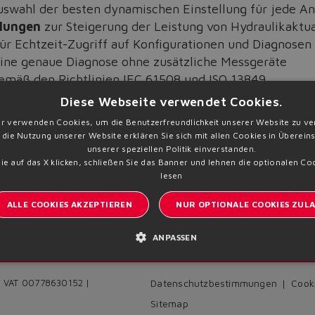
uswahl der besten dynamischen Einstellung für jede 
lungen
zur Steigerung der Leistung von Hydraulikaktu
für Echtzeit-Zugriff auf Konfigurationen und Diagnosen
ine genaue Diagnose ohne zusätzliche Messgeräte
mäß den Richtlinien IEC 61508 und ISO 13849
Diese Webseite verwendet Cookies.
Merkmale der
digitalen Proportionalventile
.
r verwenden Cookies, um die Benutzerfreundlichkeit unserer Website zu ve
 die Nutzung unserer Website erklären Sie sich mit allen Cookies in Überei
unserer speziellen Politik einverstanden.
e auf das X klicken, schließen Sie das Banner und lehnen die optionalen Co
lesen
ALLE COOKIES AKZEPTIEREN
NUR OPTIONALE COOKIES ZULA
ANPASSEN
Anm
Bleiben Sie informiert über Atos
 | VAT 00778630152 |
Datenschutzbestimmungen
Cooki
Sitemap