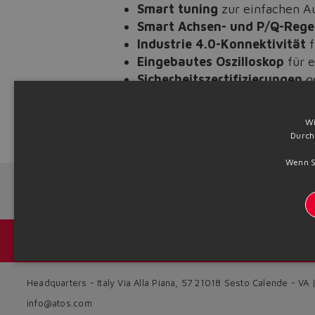
Smart tuning
zur einfachen A
Smart Achsen- und P/Q-Rege
Industrie 4.0-Konnektivität
Eingebautes Oszilloskop
für e
Sicherheitszertifizierungen
ge
Entdecken Sie die wichtigsten 
Wi
Durch
Source: NW25-143
Wenn Si
Next News
Kataloge und Broschüren
Headquarters - Italy Via Alla Piana, 57 21018 Sesto Calende - VA
info@atos.com