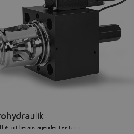
Do you want to leave the configurator?
The running selection will be lost.
Yes
No
rohydraulik
ile
mit herausragender Leistung