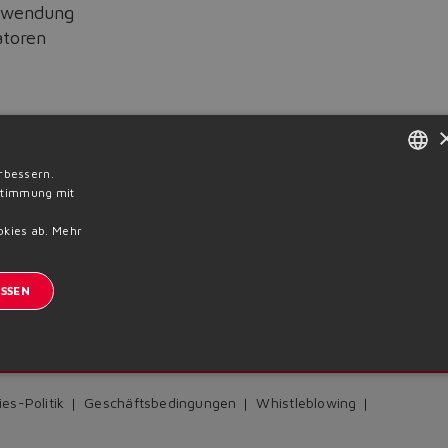
Anwendung
atoren
rbessern.
ENGLISH
nstimmung mit
ITALIAN
okies ab.
Mehr
GERMAN
Previous News
SSEN
SPANISH
FRENCH
eldung zum Newsletter
CHINESE
es-Politik
Geschäftsbedingungen
Whistleblowing