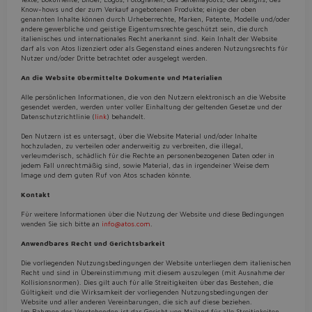
Know-hows und der zum Verkauf angebotenen Produkte; einige der oben
genannten Inhalte können durch Urheberrechte, Marken, Patente, Modelle und/oder
Do you want to leave the
andere gewerbliche und geistige Eigentumsrechte geschützt sein, die durch
italienisches und internationales Recht anerkannt sind. Kein Inhalt der Website
configurator?
darf als von Atos lizenziert oder als Gegenstand eines anderen Nutzungsrechts für
Nutzer und/oder Dritte betrachtet oder ausgelegt werden.
The running selection will be
An die Website übermittelte Dokumente und Materialien
lost.
Alle persönlichen Informationen, die von den Nutzern elektronisch an die Website
gesendet werden, werden unter voller Einhaltung der geltenden Gesetze und der
Datenschutzrichtlinie (
link
) behandelt.
Den Nutzern ist es untersagt, über die Website Material und/oder Inhalte
Yes
No
hochzuladen, zu verteilen oder anderweitig zu verbreiten, die illegal,
verleumderisch, schädlich für die Rechte an personenbezogenen Daten oder in
jedem Fall unrechtmäßig sind, sowie Material, das in irgendeiner Weise dem
Image und dem guten Ruf von Atos schaden könnte.
Kontakt
Für weitere Informationen über die Nutzung der Website und diese Bedingungen
wenden Sie sich bitte an
info@atos.com
.
Anwendbares Recht und Gerichtsbarkeit
Die vorliegenden Nutzungsbedingungen der Website unterliegen dem italienischen
Recht und sind in Übereinstimmung mit diesem auszulegen (mit Ausnahme der
Kollisionsnormen). Dies gilt auch für alle Streitigkeiten über das Bestehen, die
Gültigkeit und die Wirksamkeit der vorliegenden Nutzungsbedingungen der
Website und aller anderen Vereinbarungen, die sich auf diese beziehen.
Im Rahmen des Vorstehenden ist das Gericht von Mailand für alle Streitigkeiten