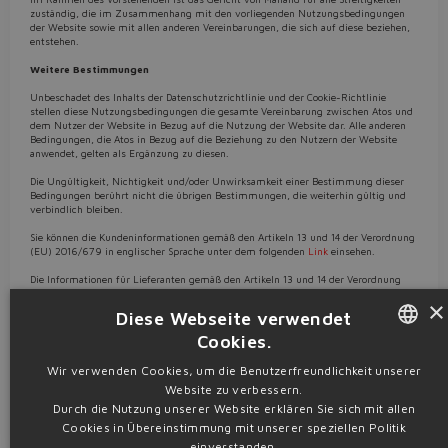
zuständig, die im Zusammenhang mit den vorliegenden Nutzungsbedingungen
der Website sowie mit allen anderen Vereinbarungen, die sich auf diese beziehen,
entstehen.
Weitere Bestimmungen
Unbeschadet des Inhalts der Datenschutzrichtlinie und der Cookie-Richtlinie
stellen diese Nutzungsbedingungen die gesamte Vereinbarung zwischen Atos und
dem Nutzer der Website in Bezug auf die Nutzung der Website dar. Alle anderen
Bedingungen, die Atos in Bezug auf die Beziehung zu den Nutzern der Website
anwendet, gelten als Ergänzung zu diesen.
Die Ungültigkeit, Nichtigkeit und/oder Unwirksamkeit einer Bestimmung dieser
Bedingungen berührt nicht die übrigen Bestimmungen, die weiterhin gültig und
verbindlich bleiben.
Sie können die Kundeninformationen gemäß den Artikeln 13 und 14 der Verordnung
(EU) 2016/679 in englischer Sprache unter dem folgenden
Link
einsehen.
Die Informationen für Lieferanten gemäß den Artikeln 13 und 14 der Verordnung
(EU) 2016/679 in englischer Sprache finden Sie unter dem folgenden
Link
×
einsehen.
Diese Webseite verwendet
Cookies.
Informationen zum Unternehmen
ENGLISH
Wir verwenden Cookies, um die Benutzerfreundlichkeit unserer
Atos S.p.A., mit Sitz in Mailand (20122 - MI), via Passione n. 2A
Website zu verbessern.
USt-ID-Nr/Steuerzahl 00778630152
ITALIAN
REA-Nummer: MI-510676
Durch die Nutzung unserer Website erklären Sie sich mit allen
Gesellschaftskapital 5.270.000 € v.e.
Cookies in Übereinstimmung mit unserer speziellen Politik
GERMAN
einverstanden.