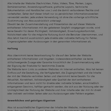
Alle Inhalte der Website (Nachrichten, Fotos, Videos, Töne, Marken, Logos,
Domänennamen, Anwendungssoftware, grafische Layouts, technische
Dokumentation und Handbücher usw.) und die damit verbundenen Rechte sind
vorbehalten. Daher darf dieser Inhalt nur zu persönlichen Informationszwecken
verwendet werden; jede andere Verwendung ist ohne die vorherige schriftliche
Zustimmung von Atos ausdrücklich untersagt.
Obwohl bei der Zusammenstellung und Präsentation der auf dieser Website
enthaltenen Informationen mit der gebotenen Sorgfalt vorgegangen wurde, wird
keine Gewähr für deren Richtigkeit, Vollständigkeit, Erwartungskonformität,
Nützlichkeit oder für die mögliche Nutzung durch die Benutzer übernommen, und
Atos lehnt hiermit ausdrücklich jede direkte oder indirekte Haftung für Fehler,
Ungenauigkeiten oder Auslassungen in den genannten Informationen ab.
Haftung
Atos übernimmt keine Verantwortung für die auf den Seiten der Website
enthaltenen Informationen und Angaben; insbesondere enthalten sie keine
stillschweigende Zusage oder Garantie hinsichtlich der Zusammensetzung oder
der Eignung der Produkte für bestimmte Zwecke.
Die Website kann Links zu anderen Websites im Internet enthalten. Atos hat keinen
Einfluss auf die Gestaltung, die Verfügbarkeit, die Zugänglichkeit und die Inhalte
der mit der Website verlinkten Seiten und übernimmt keine Gewähr für die
Aktualität, Korrektheit, Vollständigkeit oder Qualität der dort enthaltenen
Informationen und kann nicht für direkte oder indirekte Schäden, einschließlich
entgangenen Gewinns, haftbar gemacht werden, die sich aus der Nutzung oder der
Unmöglichkeit der Nutzung der Website und ihrer Inhalte oder der mit ihr direkt
oder indirekt verlinkten Seiten oder aus Auslassungen oder Fehlern ergeben.
Gewerbliches und geistiges Eigentum
Atos ist ausschließlicher Eigentümer der Inhalte der Website, insbesondere der
Texte, Dokumente, Bilder, Logos, Fotografien, des Seitenlayouts, des Designs, des