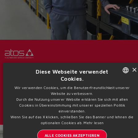
Servicezentren
×
Diese Webseite verwendet
Cookies.
Dank eines globalen Netzwerks offizieller Servicezentren bietet Atos
erstklassigen technischen After-Sales-Support. Hochqualifiziertes Personal
ENGLISH
Wir verwenden Cookies, um die Benutzerfreundlichkeit unserer
wurde in Atos ausgebildet, um Überholungs- und Reparaturdienste für die
Website zu verbessern.
gesamte Produktpalette anzubieten, wobei nur Originalersatzteile unter
ITALIAN
Durch die Nutzung unserer Website erklären Sie sich mit allen
Garantie verwendet werden.
Cookies in Übereinstimmung mit unserer speziellen Politik
GERMAN
einverstanden.
Servicezentren
Wenn Sie auf das X klicken, schließen Sie das Banner und lehnen die
SPANISH
optionalen Cookies ab.
Mehr lesen
FRENCH
ALLE COOKIES AKZEPTIEREN