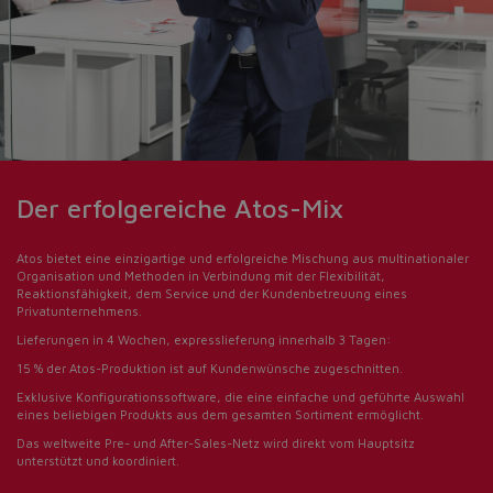
Der erfolgereiche Atos-Mix
Do you want to leave the
Atos bietet eine einzigartige und erfolgreiche Mischung aus multinationaler
configurator?
Organisation und Methoden in Verbindung mit der Flexibilität,
Reaktionsfähigkeit, dem Service und der Kundenbetreuung eines
The running selection will be
Privatunternehmens.
lost.
Lieferungen in 4 Wochen, expresslieferung innerhalb 3 Tagen:
15 % der Atos-Produktion ist auf Kundenwünsche zugeschnitten.
Exklusive Konfigurationssoftware, die eine einfache und geführte Auswahl
eines
beliebigen Produkts aus dem gesamten Sortiment ermöglicht.
Yes
No
Das weltweite Pre- und After-Sales-Netz wird direkt vom Hauptsitz
unterstützt und koordiniert.