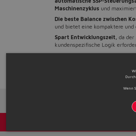
automatische SSP-Steuerungsa
Maschinenzyklus
und maximiert 
Die beste Balance zwischen Ko
und bietet eine kompaktere und 
Spart Entwicklungszeit,
da der 
kundenspezifische Logik erforder
Entfesseln Sie die Effizienz in
Doppelpumpenkonfiguration!
E
Wi
Durch
Source: NW25-151
Wenn Si
Next News
Kataloge und Broschüren