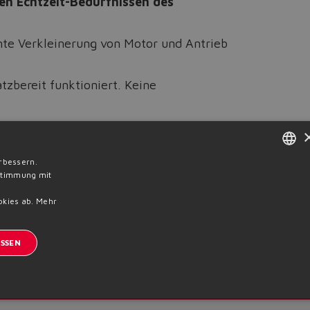
n Echtzeit-Bedürfnissen des
ante Verkleinerung von Motor und Antrieb
tzbereit funktioniert. Keine
mus für
SSP-Servopumpen in
rbessern.
ENGLISH
nstimmung mit
ITALIAN
okies ab.
Mehr
GERMAN
Previous News
SSEN
SPANISH
FRENCH
eldung zum Newsletter
CHINESE