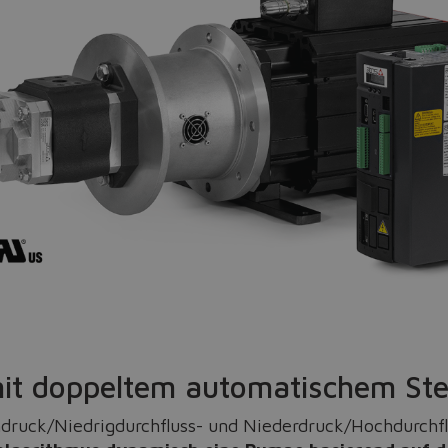
Do you want to leave the configurator?
The running selection will be lost.
Yes
No
it doppeltem automatischem S
hdruck/Niedrigdurchfluss- und Niederdruck/Hochdurchf