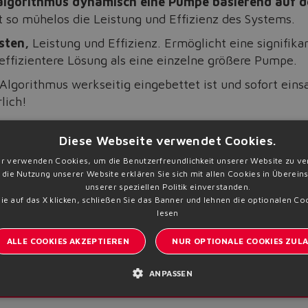
lgorithmus dynamisch eine Pumpe basierend auf de
so mühelos die Leistung und Effizienz des Systems.
sten,
Leistung und Effizienz. Ermöglicht eine signifik
effizientere Lösung als eine einzelne größere Pumpe.
Algorithmus werkseitig eingebettet ist und sofort einsa
lich!
dustrieller Maschinen mit dem neuen Steuerungsalgorith
Diese Webseite verwendet Cookies.
ntdecken Sie unsere
SSP-Servopumpen
.
r verwenden Cookies, um die Benutzerfreundlichkeit unserer Website zu ve
 die Nutzung unserer Website erklären Sie sich mit allen Cookies in Überei
unserer speziellen Politik einverstanden.
e auf das X klicken, schließen Sie das Banner und lehnen die optionalen Co
lesen
ALLE COOKIES AKZEPTIEREN
NUR OPTIONALE COOKIES ZULA
ANPASSEN
Anm
Bleiben Sie informiert über Atos