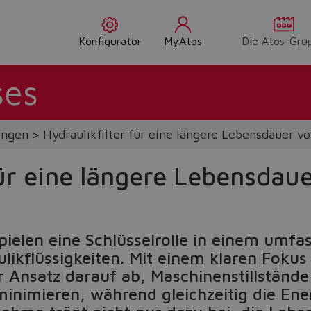
Konfigurator
MyAtos
Die Atos-Gru
ses
ungen
Hydraulikfilter für eine längere Lebensdauer v
für eine längere Lebensdau
spielen eine Schlüsselrolle in einem um
likflüssigkeiten. Mit einem klaren Fokus
er Ansatz darauf ab, Maschinenstillständ
nimieren, während gleichzeitig die Ener