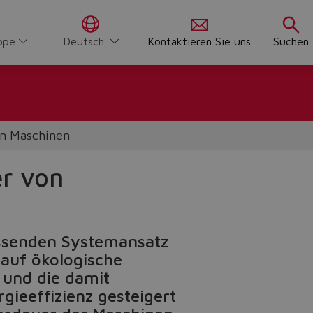
ppe
Deutsch
Kontaktieren Sie uns
Suchen
on Maschinen
er von
fassenden Systemansatz
 auf ökologische
e und die damit
gieeffizienz gesteigert