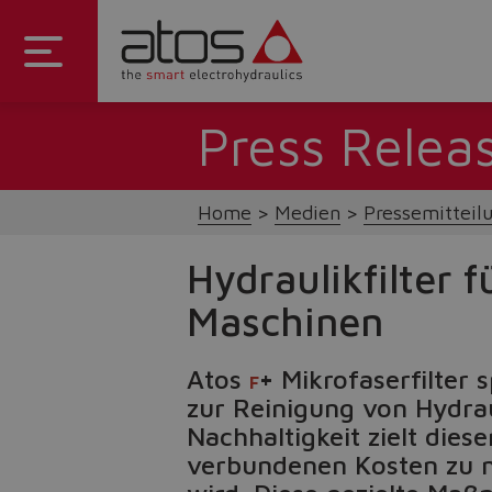
Press Relea
Home
Medien
Pressemitteil
Hydraulikfilter 
Maschinen
Atos
+
Mikrofaserfilter 
F
zur Reinigung von Hydrau
Nachhaltigkeit zielt dies
verbundenen Kosten zu mi