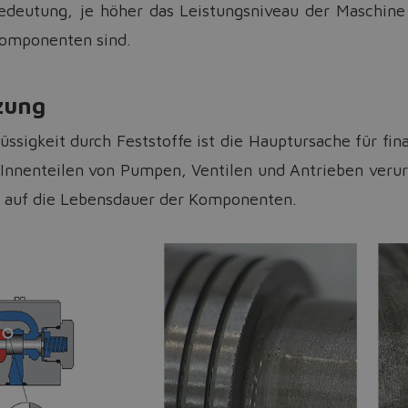
eutung, je höher das Leistungsniveau der Maschine i
Komponenten sind.
zung
ssigkeit durch Feststoffe ist die Hauptursache für fina
nnenteilen von Pumpen, Ventilen und Antrieben verur
 auf die Lebensdauer der Komponenten.
Do you want to leave the configurator?
The running selection will be lost.