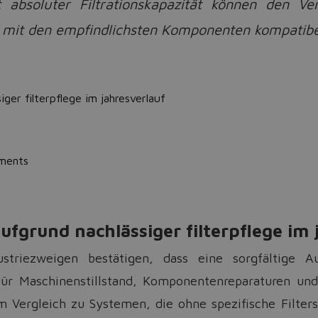
it absoluter Filtrationskapazität können den V
e mit den empfindlichsten Komponenten kompatibel
iger filterpflege im jahresverlauf
ements
ufgrund nachlässiger filterpflege im 
striezweigen bestätigen, dass eine sorgfältige A
für Maschinenstillstand, Komponentenreparaturen un
 Vergleich zu Systemen, die ohne spezifische Filter