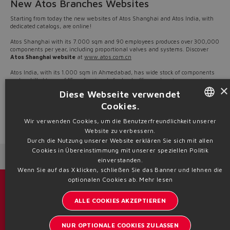
New Atos Branches Websites
Starting from today the new websites of Atos Shanghai and Atos India, with
dedicated catalogs, are online!
Atos Shanghai with its 7.000 sqm and 90 employees produces over 300,000
components per year, including proportional valves and systems. Discover
Atos Shanghai website
at
www.atos.com.cn
Atos India, with its 1.000 sqm in Ahmedabad, has wide stock of components
and a skilled team of 15 professionals for back office and customer service.
×
Local production of conventional valves, same range of Atos Sh, will be set up
Diese Webseite verwendet
until the year end. Discover
Atos India website
at
www.atosindia.in
Cookies.
Atos, today even closer to Chinese and Indian customers!
ENGLISH
Wir verwenden Cookies, um die Benutzerfreundlichkeit unserer
Source: NW21-06
Website zu verbessern.
ITALIAN
Durch die Nutzung unserer Website erklären Sie sich mit allen
Cookies in Übereinstimmung mit unserer speziellen Politik
GERMAN
Next News
Previous News
einverstanden.
Wenn Sie auf das X klicken, schließen Sie das Banner und lehnen die
SPANISH
optionalen Cookies ab.
Mehr lesen
Kataloge und Broschüren
FRENCH
ALLE COOKIES AKZEPTIEREN
CHINESE
Bleiben Sie informiert über Atos
NUR OPTIONALE COOKIES ZULASSEN
Anmeldung zum Newsletter