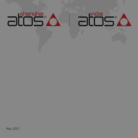
Do you want to leave the
configurator?
The running selection will be
lost.
Yes
No
May 2021