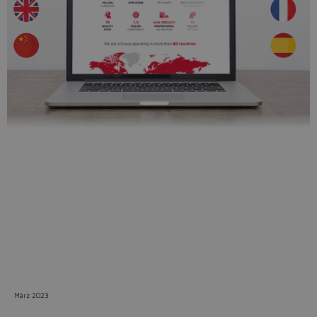
Do you want to leave the
configurator?
The running selection will be
lost.
Yes
No
März 2023