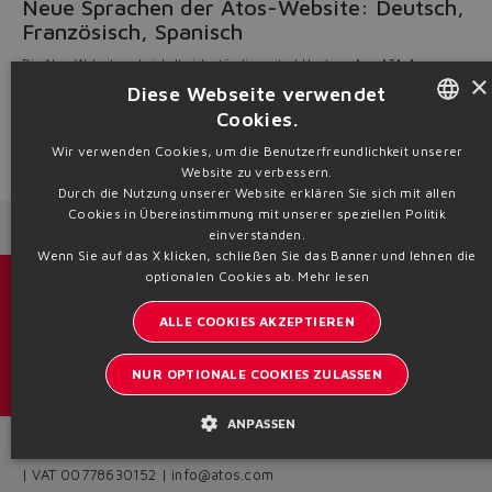
Neue Sprachen der Atos-Website: Deutsch,
Französisch, Spanisch
Die Atos-Website entwickelt sich ständig weiter! Heute
unterstützt unsere
×
Website
neben Englisch, Italienisch und Chinesisch nun auch
Deutsch,
Diese Webseite verwendet
Französisch und Spanisch
Cookies.
Entdecken Sie die neuen Sprachen der Atos-Website unter
www.atos.com
ENGLISH
Wir verwenden Cookies, um die Benutzerfreundlichkeit unserer
Source: NW23-58
Website zu verbessern.
ITALIAN
Durch die Nutzung unserer Website erklären Sie sich mit allen
Cookies in Übereinstimmung mit unserer speziellen Politik
GERMAN
Next News
Previous News
einverstanden.
Wenn Sie auf das X klicken, schließen Sie das Banner und lehnen die
SPANISH
optionalen Cookies ab.
Mehr lesen
Kataloge und Broschüren
FRENCH
ALLE COOKIES AKZEPTIEREN
CHINESE
Bleiben Sie informiert über Atos
NUR OPTIONALE COOKIES ZULASSEN
Anmeldung zum Newsletter
ANPASSEN
Headquarters - Italy Via Alla Piana, 57 21018 Sesto Calende - VA
| VAT 00778630152 | info@atos.com