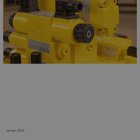
Do you want to leave the
configurator?
The running selection will be
lost.
Yes
No
Januar 2023