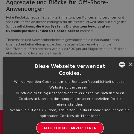
Aggregate und Blöcke für Off-Shore-
Anwendungen
Hohe Produktionsqualität, strikte Einhaltung der Kundenanforderungen und
spezielle Korrosionsbeschichtungen für die Meeresumwelt sind nur einige der
Schlüsselfaktoren,
die Atos Systems Division zum bevorzugten
Hydraulikpartner für den Off-Shore-Sektor
machen.
Thermische und Salzsprühnebeltests gewährleisten die Wirksamkeit der
Oberflächenbehandlungen, die durch spezielle Lackierzyklen für die
Schifffahrt mit Schichtdicken von bis zu 300 μm auf Magnetventilen, Blöcken,
Aktuatoren und Filtern erzielt werden.
×
Aggregate und Hydraulikblöcke
für die Schifffahrt, die für klassifizierte
Diese Webseite verwendet
explosionsgefährdete Bereiche ausgelegt sind, sind von
TÜV, DEKRA, UL,
CSA, ABS, BV, DNV GL, RINA zertifiziert.
Cookies.
ENGLISH
Wir verwenden Cookies, um die Benutzerfreundlichkeit unserer
Source: NW23-49
Website zu verbessern.
ITALIAN
Durch die Nutzung unserer Website erklären Sie sich mit allen
Cookies in Übereinstimmung mit unserer speziellen Politik
GERMAN
Next News
Previous News
einverstanden.
Wenn Sie auf das X klicken, schließen Sie das Banner und lehnen die
SPANISH
optionalen Cookies ab.
Mehr lesen
Kataloge und Broschüren
FRENCH
ALLE COOKIES AKZEPTIEREN
CHINESE
Bleiben Sie informiert über Atos