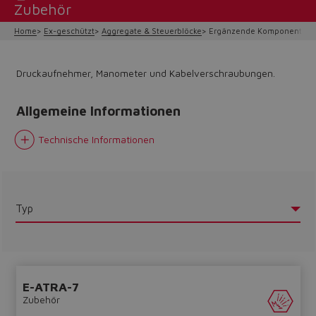
Zubehör
Home
Ex-geschützt
Aggregate & Steuerblöcke
Ergänzende Komponenten 
Druckaufnehmer, Manometer und Kabelverschraubungen.
Allgemeine Informationen
Technische Informationen
Do you want to leave the
Typ
configurator?
The running selection will be
lost.
E-ATRA-7
Zubehör
Yes
No