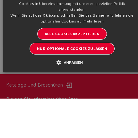
Cookies in Übereinstimmung mit unserer speziellen Politik
GERMAN
einverstanden.
Für Magnetschlatventile und Proportionalventile, Standard oder
für Panzerkabel. ATEX, IECEx, EAC
Wenn Sie auf das X klicken, schließen Sie das Banner und lehnen die
SPANISH
optionalen Cookies ab.
Mehr lesen
FRENCH
Datenblatt
KX800
ALLE COOKIES AKZEPTIEREN
CHINESE
Technische Informationen
NUR OPTIONALE COOKIES ZULASSEN
ANPASSEN
Kataloge und Broschüren
Bleiben Sie informiert über Atos
Anmeldung zum Newsletter
Headquarters - Italy Via Alla Piana, 57 21018 Sesto Calende - VA
| VAT 00778630152 | info@atos.com