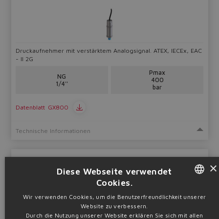
Druckaufnehmer mit verstärktem Analogsignal. ATEX, IECEx, EAC
- II 2G
Pmax
NG
400
1/4''
bar
Datenblatt
GX800
Technische Informationen
KABELSTECKER
×
Diese Webseite verwendet
Zubehör
Cookies.
ENGLISH
Wir verwenden Cookies, um die Benutzerfreundlichkeit unserer
Website zu verbessern.
ITALIAN
Durch die Nutzung unserer Website erklären Sie sich mit allen