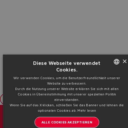
×
Add to Trolley
Diese Webseite verwendet
Cookies.
ENGLISH
Wir verwenden Cookies, um die Benutzerfreundlichkeit unserer
Website zu verbessern.
ITALIAN
Durch die Nutzung unserer Website erklären Sie sich mit allen
Cookies in Übereinstimmung mit unserer speziellen Politik
GERMAN
Login
einverstanden.
Wenn Sie auf das X klicken, schließen Sie das Banner und lehnen die
SPANISH
optionalen Cookies ab.
Mehr lesen
Kataloge und Broschüren
FRENCH
ALLE COOKIES AKZEPTIEREN
CHINESE
Bleiben Sie informiert über Atos