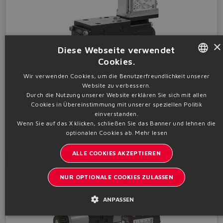
×
Diese Webseite verwendet
Cookies.
ENGLISH
Wir verwenden Cookies, um die Benutzerfreundlichkeit unserer
Stromregelventile
Website zu verbessern.
ITALIAN
Durch die Nutzung unserer Website erklären Sie sich mit allen
Druckkompensierte Geschwindigkeitsregler, mit oder ohne LVDT-Aufnehmer. Mit
oder ohne eingebautem Digitalregler.
Cookies in Übereinstimmung mit unserer speziellen Politik
GERMAN
einverstanden.
Plattenaufbauventile • NG ISO 06 ÷ 10
Wenn Sie auf das X klicken, schließen Sie das Banner und lehnen die
SPANISH
Details
optionalen Cookies ab.
Mehr lesen
FRENCH
ALLE COOKIES AKZEPTIEREN
CHINESE
NUR OPTIONALE COOKIES ZULASSEN
ANPASSEN