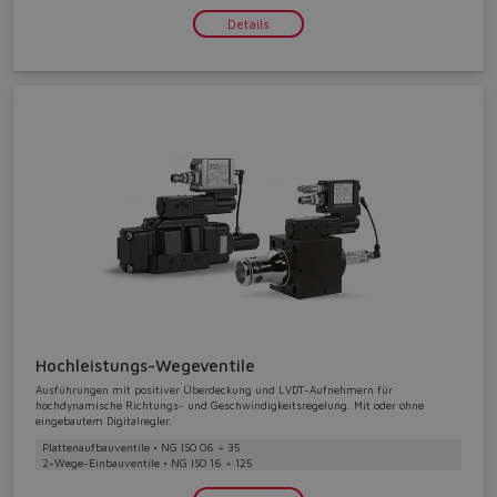
Details
Hochleistungs-Wegeventile
Ausführungen mit positiver Überdeckung und LVDT-Aufnehmern für
hochdynamische Richtungs- und Geschwindigkeitsregelung. Mit oder ohne
Do you want to leave the
eingebautem Digitalregler.
Plattenaufbauventile • NG ISO 06 ÷ 35
configurator?
2-Wege-Einbauventile • NG ISO 16 ÷ 125
The running selection will be