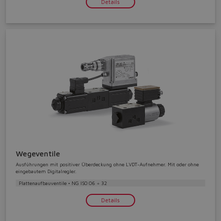
Details
lost.
Yes
No
Wegeventile
Ausführungen mit positiver Überdeckung ohne LVDT-Aufnehmer. Mit oder ohne
eingebautem Digitalregler.
Plattenaufbauventile • NG ISO 06 ÷ 32
Details