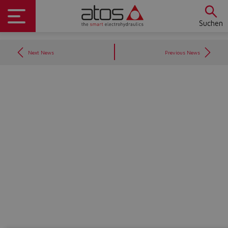
Suchen
Next News
Previous News
Do you want to leave the
configurator?
The running selection will be
lost.