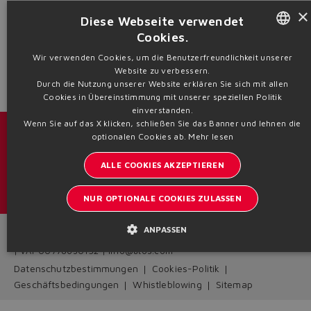
×
Diese Webseite verwendet
Cookies.
Yes
No
ENGLISH
Wir verwenden Cookies, um die Benutzerfreundlichkeit unserer
Website zu verbessern.
ITALIAN
Durch die Nutzung unserer Website erklären Sie sich mit allen
Cookies in Übereinstimmung mit unserer speziellen Politik
GERMAN
einverstanden.
Wenn Sie auf das X klicken, schließen Sie das Banner und lehnen die
SPANISH
Kataloge und Broschüren
optionalen Cookies ab.
Mehr lesen
FRENCH
ALLE COOKIES AKZEPTIEREN
Bleiben Sie informiert über Atos
CHINESE
Anmeldung zum Newsletter
NUR OPTIONALE COOKIES ZULASSEN
ANPASSEN
Headquarters - Italy Via Alla Piana, 57 21018 Sesto Calende - VA
| VAT 00778630152 | info@atos.com
Datenschutzbestimmungen
Cookies-Politik
Geschäftsbedingungen
Whistleblowing
Sitemap