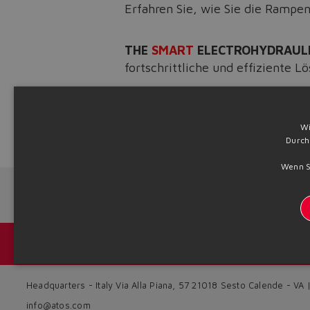
Erfahren Sie, wie Sie die Rampen
THE
SMART
ELECTROHYDRAUL
fortschrittliche und effiziente L
Entdecken Sie unser Angebot 
Wi
Durch
Source: NW26-173
Wenn Si
Next News
Kataloge und Broschüren
Headquarters - Italy Via Alla Piana, 57 21018 Sesto Calende - VA
info@atos.com