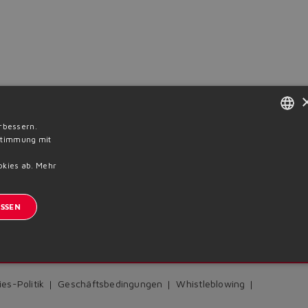
rbessern.
ENGLISH
nstimmung mit
ITALIAN
okies ab.
Mehr
GERMAN
Previous News
SSEN
SPANISH
FRENCH
eldung zum Newsletter
CHINESE
es-Politik
Geschäftsbedingungen
Whistleblowing