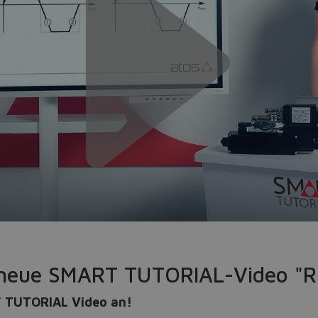
Do you want to leave the configurator?
The running selection will be lost.
Yes
No
s neue SMART TUTORIAL-Video "
T
TUTORIAL Video an!