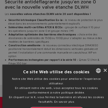
Sécurité antidéflagrante jusqu'en zone 0
avec la nouvelle valve étanche DLWH
Les
nouvelles valves étanches DLWH série 20 sont disponibles !
Sécurité intrinsèque Classification Ex-ia :
le niveau de protection le plus
élevé dans les environnements potentiellement explosifs
Solénoïdes multi-certifiés ATEX & IECEx :
groupe de surface II 1G pour
les opérations jusqu'en zone 0 et groupe mines I M1
Adaptation optimisée des barrières électroniques :
choix entre des
résistances de solénoïdes de 150Ω ou 100Ω pour s'adapter au mieux à des
modèles de barrières spécifiques
Construction améliorée :
le nouveau connecteur électrique DIN43650
positionné horizontalement réduit les dimensions verticales globales et
permet l'installation d'une commande manuelle en caoutchouc WP en
option
Performances inchangées par rapport à la série 10 :
Qmax 12 l/min &
Pmax 350 bar
×
Découvrez notre nouvelle
série 20 de DLWH
.
Ce site Web utilise des cookies
Source: NW25-150
Notre site Web utilise des cookies pour améliorer l'expérience
utilisateur.
ENGLISH
En utilisant notre site web, vous acceptez tous les cookies
Next News
Previous News
ITALIAN
conformément à notre politique dédiée.
En cliquant sur le X, vous fermez la bannière et refusez les cookies
GERMAN
facultatifs.
En savoir plus
Catalogues et brochures
SPANISH