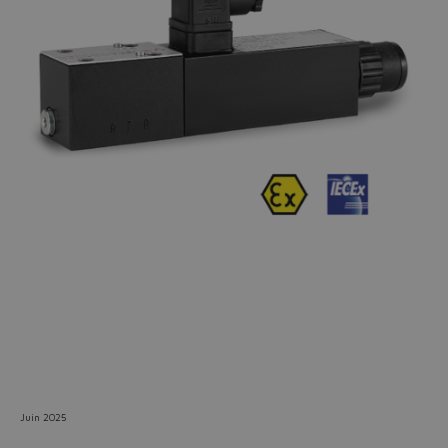
Do you want to leave the
configurator?
The running selection will be
lost.
Yes
No
Juin 2025