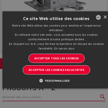
×
Ce site Web utilise des cookies
Systèmes
Notre site Web utilise des cookies pour améliorer l'expérience
utilisateur.
ENGLISH
Groupes de puissance et blocs hydrauliques sur mesure pour toute application
En utilisant notre site web, vous acceptez tous les cookies
industrielle et toute condition de travail
ITALIAN
conformément à notre politique dédiée.
En savoir plus
En cliquant sur le X, vous fermez la bannière et refusez les cookies
GERMAN
facultatifs.
En savoir plus
SPANISH
ACCEPTER TOUS LES COOKIES
FRENCH
Catalogues et brochures
ACCEPTER LES COOKIES FACULTATIFS
CHINESE
PERSONNALISER
PRODUITS A - Z