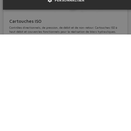
PERSONNALISER
Cartouches ISO
Contrôles directionnels, de pression, de débit et de non-retour. Cartouches ISO à
haut débit et couvercles fonctionnels pour la réalisation de blocs hydrauliques.
cartouches • dim. ISO 16 ÷ 100
Détails