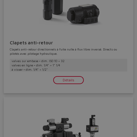
Clapets anti-retour
Clapets anti-retour directionnels à fuite nulle à flux libre inversé. Directs ou
pilotés avec pilotage hydraulique.
valves sur embase • dim. ISO 10 ÷ 32
valves en ligne • dim. 1/4" ÷ 1" 1/4
à visser • dim. 1/4" ÷ 1/2"
Détails