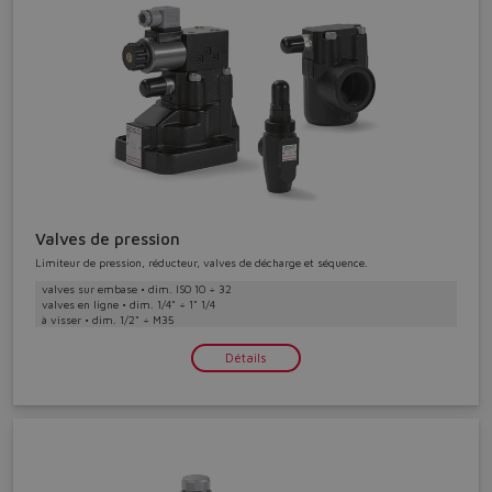
Do you want to leave the
configurator?
Valves de pression
The running selection will be
Limiteur de pression, réducteur, valves de décharge et séquence.
valves sur embase • dim. ISO 10 ÷ 32
lost.
valves en ligne • dim. 1/4" ÷ 1" 1/4
à visser • dim. 1/2" ÷ M35
Détails
Yes
No