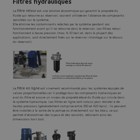
Filtres hydrauliques
filtre retour
Le
est une solution économique qui garantit la propreté du
fluide qui retourne au réservoir, souvent utilisée en l’absence de composants
sensibles sur le système.
Elle élimine les contaminants relâchés par le système pendant son
fonctionnement avant qu’il ne retourne dans le réservoir. Les filtres retour
fonctionnent à basse pression (max. 8-10 bar) et, dans la plupart des
applications, sont directement fixés sur le réservoir (montage sur le dessus
du réservoir).
Do you want to leave the
configurator?
The running selection will be
lost.
filtre en ligne
Le
est vivement recommandé pour les systèmes équipés de
valves proportionnelles car il protège tous les composants hydrauliques en
aval du filtre et assure un niveau de propreté élevé du fluide qui circule dans
Yes
No
le système hydraulique. Les filtres en ligne sont conçus pour résister à de
hautes pressions (généralement comprise entre 350 et 420 bars) ; ils peuvent
être installés à la sortie de la pompe ou directement sur les blocs, ce qui
permet d’économiser des tuyaux et des raccords, réduisant ainsi les
dimensions hors tout.