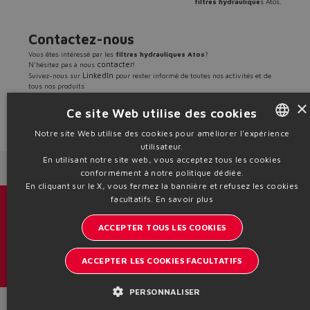
filtres hydraulique
s Atos.
Contactez-nous
Vous êtes intéressé par les
filtres hydrauliques Atos
?
contacter
N’hésitez pas à nous
!
LinkedIn
Suivez-nous sur
pour rester informé de toutes nos activités et de
tous nos produits
×
Ce site Web utilise des cookies
Télécharger article complet
Télécharger article synthétique
Notre site Web utilise des cookies pour améliorer l'expérience
Source: PR07
utilisateur.
ENGLISH
En utilisant notre site web, vous acceptez tous les cookies
Next News
Previous News
ITALIAN
conformément à notre politique dédiée.
En cliquant sur le X, vous fermez la bannière et refusez les cookies
GERMAN
facultatifs.
En savoir plus
Catalogues et brochures
SPANISH
ACCEPTER TOUS LES COOKIES
Restez informé sur le monde d'Atos
FRENCH
ACCEPTER LES COOKIES FACULTATIFS
Inscription à la newsletter
CHINESE
PERSONNALISER
Headquarters - Italy Via Alla Piana, 57 21018 Sesto Calende - VA