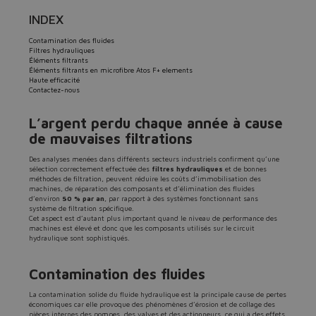
INDEX
Contamination des fluides
Filtres hydrauliques
Éléments filtrants
Éléments filtrants en microfibre Atos F+ elements
Haute efficacité
Contactez-nous
L’argent perdu chaque année à cause
de mauvaises filtrations
Des analyses menées dans différents secteurs industriels confirment qu’une
sélection correctement effectuée des
filtres hydrauliques
et de bonnes
méthodes de filtration, peuvent réduire les coûts d’immobilisation des
machines, de réparation des composants et d’élimination des fluides
d’environ
50 % par an
, par rapport à des systèmes fonctionnant sans
système de filtration spécifique.
Cet aspect est d’autant plus important quand le niveau de performance des
machines est élevé et donc que les composants utilisés sur le circuit
hydraulique sont sophistiqués.
Contamination des fluides
La contamination solide du fluide hydraulique est la principale cause de pertes
économiques car elle provoque des phénomènes d’érosion et de collage des
pièces internes des pompes, des valves et des actionneurs, ce qui a des effets