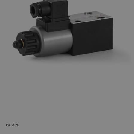
Do you want to leave the
configurator?
The running selection will be
lost.
Yes
No
Mai 2026