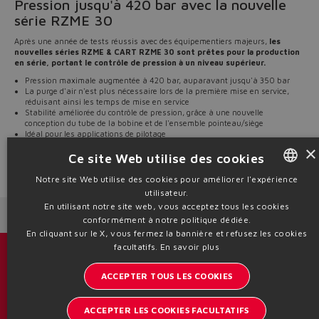
Pression jusqu'à 420 bar avec la nouvelle
série RZME 30
Après une année de tests réussis avec des équipementiers majeurs,
les
nouvelles séries RZME & CART RZME 30 sont prêtes pour la production
en série, portant le contrôle de pression à un niveau supérieur.
Pression maximale augmentée à 420 bar, auparavant jusqu'à 350 bar
La purge d'air n'est plus nécessaire lors de la première mise en service,
réduisant ainsi les temps de mise en service
Stabilité améliorée du contrôle de pression, grâce à une nouvelle
conception du tube de la bobine et de l'ensemble pointeau/siège
Idéal pour les applications de pilotage
×
Découvrez dès maintenant les nouvelles
RZME & CART RZME
Ce site Web utilise des cookies
Source: NW26-182
Notre site Web utilise des cookies pour améliorer l'expérience
utilisateur.
ENGLISH
En utilisant notre site web, vous acceptez tous les cookies
Next News
Previous News
ITALIAN
conformément à notre politique dédiée.
En cliquant sur le X, vous fermez la bannière et refusez les cookies
GERMAN
facultatifs.
En savoir plus
Catalogues et brochures
SPANISH
ACCEPTER TOUS LES COOKIES
Restez informé sur le monde d'Atos
FRENCH
ACCEPTER LES COOKIES FACULTATIFS
Inscription à la newsletter
CHINESE