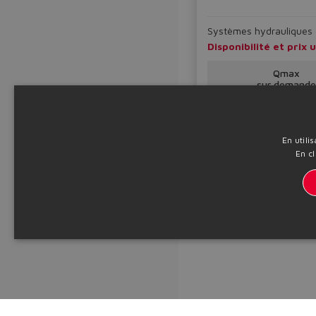
Systèmes hydrauliques en
Disponibilité et pri
Qmax
sur demande
Tableau
TLW100
En utili
En cl
Informations techniq