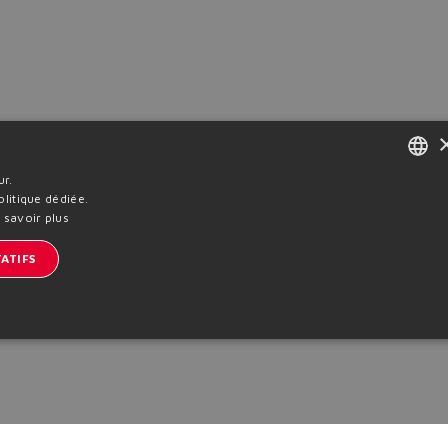
ur.
ENGLISH
litique dédiée.
 savoir plus
ITALIAN
ATIFS
GERMAN
SPANISH
FRENCH
CHINESE