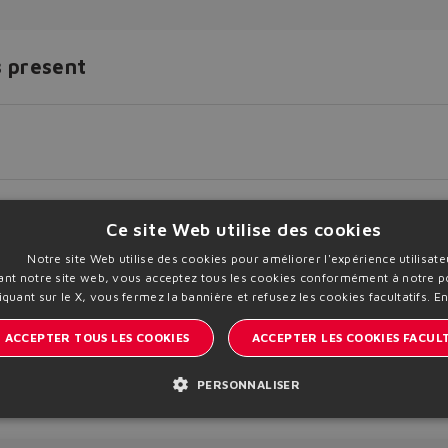
s present
Ce site Web utilise des cookies
Notre site Web utilise des cookies pour améliorer l'expérience utilisate
sant notre site web, vous acceptez tous les cookies conformément à notre po
iquant sur le X, vous fermez la bannière et refusez les cookies facultatifs.
En
load
Print PDF
Add to Trolley
ACCEPTER TOUS LES COOKIES
ACCEPTER LES COOKIES FACULT
PERSONNALISER
Restez informé sur le monde d'Atos