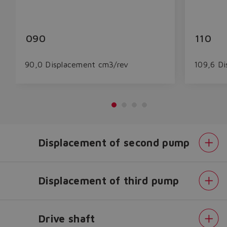
090
110
90,0 Displacement cm3/rev
109,6 Di
Displacement of second pump
Displacement of third pump
Do you want to leave the
Drive shaft