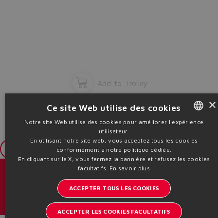
Add to Trolley
×
Ce site Web utilise des cookies
Notre site Web utilise des cookies pour améliorer l'expérience
utilisateur.
ENGLISH
En utilisant notre site web, vous acceptez tous les cookies
ITALIAN
Login
conformément à notre politique dédiée.
En cliquant sur le X, vous fermez la bannière et refusez les cookies
GERMAN
facultatifs.
En savoir plus
Catalogues et brochures
SPANISH
ACCEPTER TOUS LES COOKIES
Restez informé sur le monde d'Atos
FRENCH
ACCEPTER LES COOKIES FACULTATIFS
Inscription à la newsletter
CHINESE