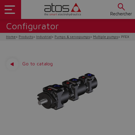
Rechercher
Configurator
Home
Products
Industrial
Pumps & servopumps
Multiple pumps
PFEX, P
Go to catalog