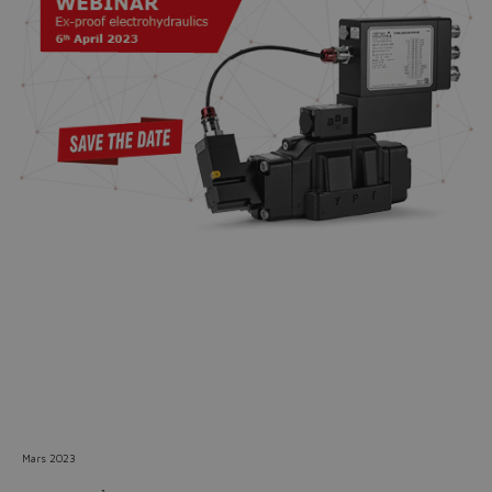
Do you want to leave the
configurator?
The running selection will be
lost.
Yes
No
Mars 2023