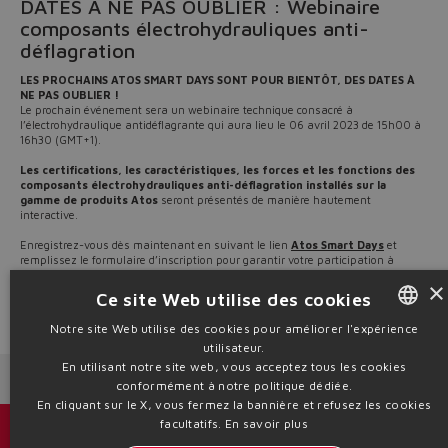
DATES À NE PAS OUBLIER : Webinaire
composants électrohydrauliques anti-
déflagration
LES PROCHAINS ATOS SMART DAYS SONT POUR BIENTÔT, DES DATES À
NE PAS OUBLIER !
Le prochain événement sera un webinaire technique consacré à
l’électrohydraulique antidéflagrante qui aura lieu le 06 avril 2023 de 15h00 à
16h30 (GMT+1).
Les certifications, les caractéristiques, les forces et les fonctions des
composants électrohydrauliques anti-déflagration installés sur la
gamme de produits Atos
seront présentés de manière hautement
interactive.
Enregistrez-vous dès maintenant en suivant le lien
Atos Smart Days
et
remplissez le formulaire d’inscription pour garantir votre participation à
l’événement.
×
Ce site Web utilise des cookies
Source: NW23-55
Notre site Web utilise des cookies pour améliorer l'expérience
utilisateur.
ENGLISH
En utilisant notre site web, vous acceptez tous les cookies
Next News
Previous News
ITALIAN
conformément à notre politique dédiée.
En cliquant sur le X, vous fermez la bannière et refusez les cookies
GERMAN
facultatifs.
En savoir plus
Catalogues et brochures