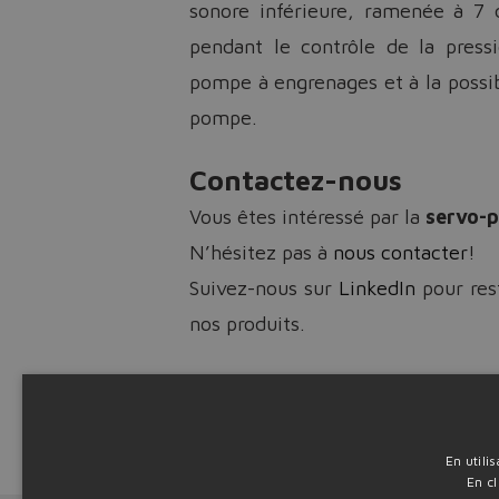
sonore inférieure, ramenée à 7 
pendant le contrôle de la press
pompe à engrenages et à la possib
pompe.
Contactez-nous
Vous êtes intéressé par la
servo-p
N’hésitez pas à
nous contacter
!
Suivez-nous sur
LinkedIn
pour rest
nos produits.
Télécharger a
Source: PR02
En utili
En cl