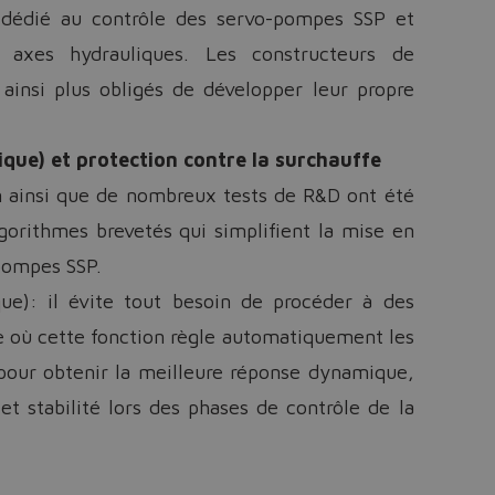
 dédié au contrôle des servo-pompes SSP et
Do you want to leave the configurator?
 axes hydrauliques. Les constructeurs de
The running selection will be lost.
ainsi plus obligés de développer leur propre
Yes
No
que) et protection contre la surchauffe
on ainsi que de nombreux tests de R&D ont été
gorithmes brevetés qui simplifient la mise en
-pompes SSP.
ue): il évite tout besoin de procéder à des
e où cette fonction règle automatiquement les
our obtenir la meilleure réponse dynamique,
 et stabilité lors des phases de contrôle de la