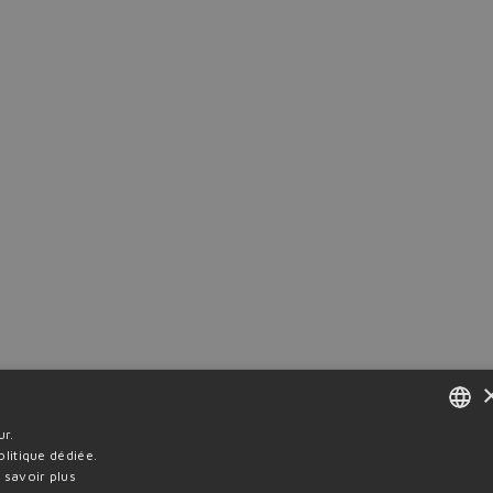
cle synthétique
ur.
ENGLISH
litique dédiée.
 savoir plus