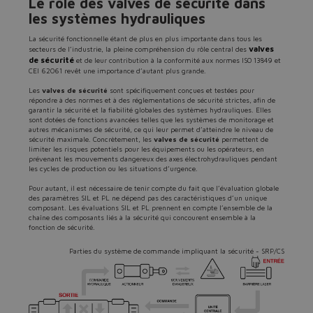
Le rôle des valves de sécurité dans
les systèmes hydrauliques
La sécurité fonctionnelle étant de plus en plus importante dans tous les
Do you want to leave the
valves
secteurs de l’industrie, la pleine compréhension du rôle central des
de sécurité
configurator?
et de leur contribution à la conformité aux normes ISO 13849 et
CEI 62061 revêt une importance d’autant plus grande.
The running selection will be
Les
valves de sécurité
sont spécifiquement conçues et testées pour
répondre à des normes et à des réglementations de sécurité strictes, afin de
lost.
garantir la sécurité et la fiabilité globales des systèmes hydrauliques. Elles
sont dotées de fonctions avancées telles que les systèmes de monitorage et
autres mécanismes de sécurité, ce qui leur permet d’atteindre le niveau de
sécurité maximale. Concrètement, les
valves de sécurité
permettent de
limiter les risques potentiels pour les équipements ou les opérateurs, en
Yes
No
prévenant les mouvements dangereux des axes électrohydrauliques pendant
les cycles de production ou les situations d’urgence.
Pour autant, il est nécessaire de tenir compte du fait que l’évaluation globale
des paramètres SIL et PL ne dépend pas des caractéristiques d’un unique
composant. Les évaluations SIL et PL prennent en compte l’ensemble de la
chaîne des composants liés à la sécurité qui concourent ensemble à la
fonction de sécurité.
Parties du système de commande impliquant la sécurité - SRP/CS