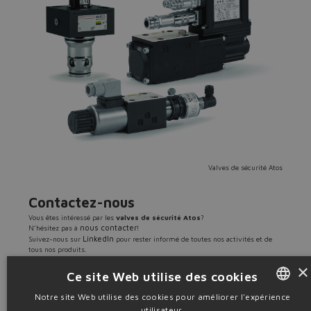
Valves de sécurité Atos
Contactez-nous
Vous êtes intéressé par les
valves de sécurité Atos
?
nous contacter
N’hésitez pas à
!
LinkedIn
Suivez-nous sur
pour rester informé de toutes nos activités et de
tous nos produits.
×
Ce site Web utilise des cookies
Télécharger article complet
Télécharger article synthétique
Notre site Web utilise des cookies pour améliorer l'expérience
Source: PR14
utilisateur.
ENGLISH