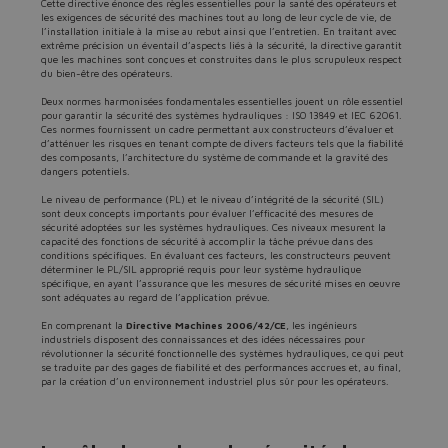
Cette directive énonce des règles essentielles pour la santé des opérateurs et
les exigences de sécurité des machines tout au long de leur cycle de vie, de
l’installation initiale à la mise au rebut ainsi que l’entretien. En traitant avec
extrême précision un éventail d’aspects liés à la sécurité, la directive garantit
que les machines sont conçues et construites dans le plus scrupuleux respect
du bien-être des opérateurs.
Deux normes harmonisées fondamentales essentielles jouent un rôle essentiel
pour garantir la sécurité des systèmes hydrauliques : ISO 13849 et IEC 62061.
Ces normes fournissent un cadre permettant aux constructeurs d’évaluer et
d’atténuer les risques en tenant compte de divers facteurs tels que la fiabilité
des composants, l’architecture du système de commande et la gravité des
dangers potentiels.
Le niveau de performance (PL) et le niveau d’intégrité de la sécurité (SIL)
sont deux concepts importants pour évaluer l’efficacité des mesures de
sécurité adoptées sur les systèmes hydrauliques. Ces niveaux mesurent la
capacité des fonctions de sécurité à accomplir la tâche prévue dans des
conditions spécifiques. En évaluant ces facteurs, les constructeurs peuvent
déterminer le PL/SIL approprié requis pour leur système hydraulique
spécifique, en ayant l’assurance que les mesures de sécurité mises en oeuvre
sont adéquates au regard de l’application prévue.
En comprenant la
Directive Machines 2006/42/CE
, les ingénieurs
industriels disposent des connaissances et des idées nécessaires pour
révolutionner la sécurité fonctionnelle des systèmes hydrauliques, ce qui peut
se traduite par des gages de fiabilité et des performances accrues et, au final,
par la création d’un environnement industriel plus sûr pour les opérateurs.