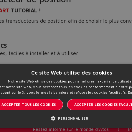
ART
TUTORIAL !
s transducteurs de position afin de choisir le plus conv
ICS
, faciles à installer et à utiliser
ww.atos.com
.
Ce site Web utilise des cookies
Notre site Web utilise des cookies pour améliorer l'expérience utilisate
sant notre site web, vous acceptez tous les cookies conformément à notre po
iquant sur le X, vous fermez la bannière et refusez les cookies facultatifs.
En
ACCEPTER TOUS LES COOKIES
ACCEPTER LES COOKIES FACULT
PERSONNALISER
I
Restez informé sur le monde d'Atos