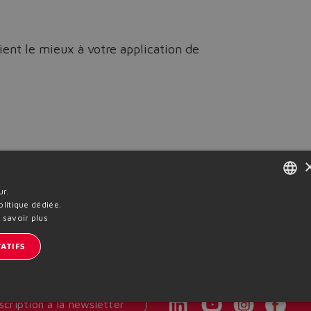
ient le mieux à votre application de
ur.
ENGLISH
litique dédiée.
 savoir plus
ITALIAN
ATIFS
Previous News
GERMAN
SPANISH
nscription à la newsletter
FRENCH