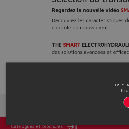
Regardez la nouvelle vidéo
SM
Découvrez les caractéristiques de
contrôle du mouvement.
THE
SMART
ELECTROHYDRAUL
des solutions avancées et efficaces
Découvrez notre gamme sur
w
Source: NW25-156
En utili
En cl
Next News
Catalogues et brochures