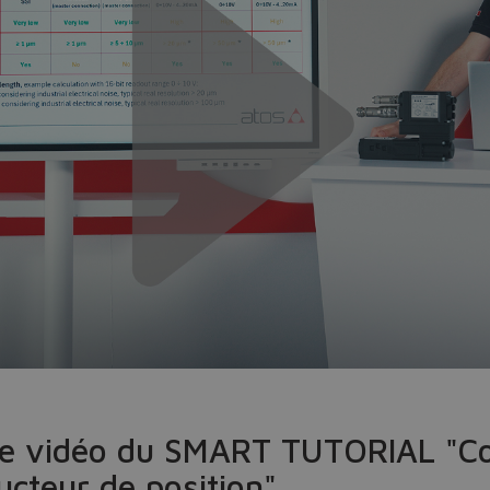
Do you want to leave the configurator?
The running selection will be lost.
Yes
No
le vidéo du SMART TUTORIAL "Co
ucteur de position"