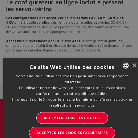
Le configurateur en ligne inclut à présent
les servo-vérins
Les configurations des servo-vérins industriels CKF, CKM, CKN, CKP,
CKV
ont été publiées, elles viennent s’ajouter à celles des vérins CC, CN, CK,
CH, CH grand alésage, des valves proportionnelles, des contrôles axes et P/Q,
des valves tout-ou-rien, des pompes et des filtres.
Accessible directement depuis le site Atos
, le configurateur guide les
utilisateurs dans la définition du code de modèle voulu, en sélectionnant étape
par étape les caractéristiques et les options du composant.
Découvrez le
configurateur Atos
et enregistrez-vous à l’espace
MyAtos
×
pour avoir accès à tous les contenus !
Ce site Web utilise des cookies
Source: NW23-84
Notre site Web utilise des cookies pour améliorer l'expérience
utilisateur.
ENGLISH
En utilisant notre site web, vous acceptez tous les cookies
Next News
Previous News
ITALIAN
conformément à notre politique dédiée.
En cliquant sur le X, vous fermez la bannière et refusez les cookies
GERMAN
facultatifs.
En savoir plus
Catalogues et brochures
SPANISH
ACCEPTER TOUS LES COOKIES
Restez informé sur le monde d'Atos
FRENCH
ACCEPTER LES COOKIES FACULTATIFS
Inscription à la newsletter
CHINESE