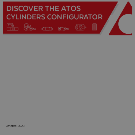
Do you want to leave the
configurator?
The running selection will be
lost.
Yes
No
Octobre 2023