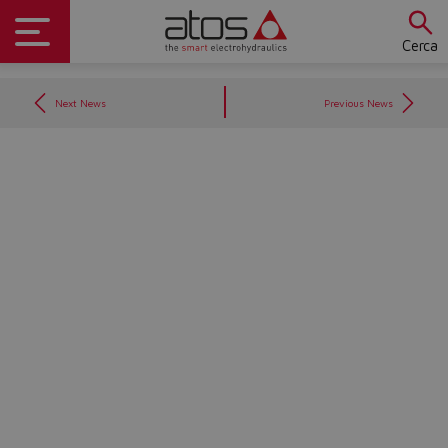
Cerca
Next News
Previous News
Do you want to leave the
configurator?
The running selection will be
lost.