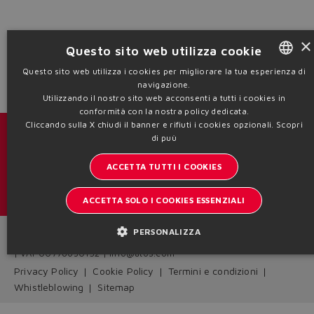
Yes
No
×
Questo sito web utilizza cookie
Questo sito web utilizza i cookies per migliorare la tua esperienza di
navigazione.
ENGLISH
Utilizzando il nostro sito web acconsenti a tutti i cookies in
ITALIAN
conformità con la nostra policy dedicata.
Cliccando sulla X chiudi il banner e rifiuti i cookies opzionali.
Scopri
GERMAN
Cataloghi & brochure
di puù
SPANISH
ACCETTA TUTTI I COOKIES
Resta aggiornato sul mondo Atos
FRENCH
Iscrizione newsletter
ACCETTA SOLO I COOKIES ESSENZIALI
CHINESE
PERSONALIZZA
Headquarters - Italy Via Alla Piana, 57 21018 Sesto Calende - VA
| VAT 00778630152 | info@atos.com
Privacy Policy
Cookie Policy
Termini e condizioni
Whistleblowing
Sitemap